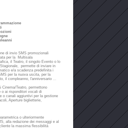
rammazione
i
ozioni
egne
leanni
one di invio SMS promozionali
ata per la Multisala
fica, il Teatro, il singolo Evento o lo
Stagionale, permette di inviare in
tico e/a scadenza predefinita i
MS per la nuova uscita, per la
, il compleanno, l'anniversario ...
ai Cinema/Teatro, permettono
 o ai risponditori vocali di
 o canali aggiuntivi per la gestione
oli, Aperture biglietterie,
arametrica o ulteriormente
SMS, alla redazione dei messaggi e al
liente la massima flessibilità