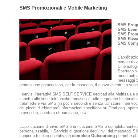
SMS Promozionali e Mobile Marketing
SMS Prog
SMS Event
SMS Prom
SMS Rass
SMS Comp
L'applicazi
personalizz
Cinematogra
Spettacolo 
modo automa
messaggi S
promozione pomeridiana, per la rassegna, il nuovo evento, lo sconto
I servizi interattivi SMS SELF SERVICE dedicati alla Multisala e 
rispetto alle linee telefoniche tradizionali, alle segreterie telefoniche
trasmettere via SMS (in pochi secondi e senza utilizzare linee voce
dei picchi di chiamate) informazioni specifiche su Orari degli spettac
prevendite, aperture straordinarie, etc ..
L'applicazione di invio SMS e di ricezione SMS è completamente p
personalizzabile, il Servizio di gestione degli invii dei messaggi 
supporto tecnico-operativo in
completo Outsourcing
permette al c