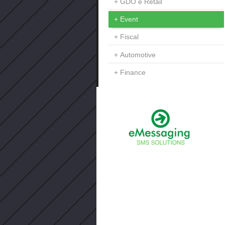
GDO e Retail
Event
Fiscal
Automotive
Finance