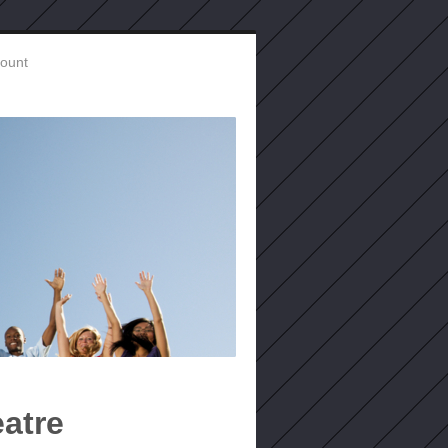
count
atre