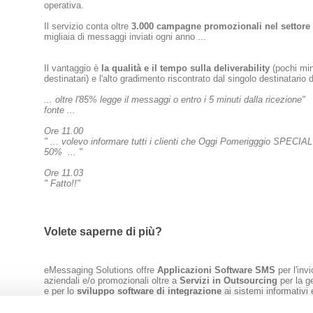
operativa.
Il servizio conta oltre
3.000 campagne promozionali
nel settore
migliaia di messaggi inviati ogni anno ...
Il vantaggio è
la qualità e il tempo sulla deliverability
(pochi min
destinatari) e l'alto gradimento riscontrato dal singolo destinatario
... oltre l'85% legge il messaggi o entro i 5 minuti dalla ricezione"
fonte ...
Ore 11.00
" ... volevo informare tutti i clienti che Oggi Pomerigggio SPECIA
50% ... "
Ore 11.03
" Fatto!!"
Volete saperne di più?
eMessaging Solutions offre
Applicazioni Software SMS
per l'inv
aziendali e/o promozionali oltre a
Servizi in Outsourcing
per la g
e per lo
sviluppo software di integrazione
ai sistemi informativi 
Per effettuare un periodo di prova e valutare i nostri servizi, puoi 