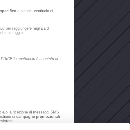
 specifico
e alcune centinaia di
uti per raggiungere migliaia di
 del messaggio ...
L PRICE lo spettacolo è scontato al
io e/o la ricezione di messaggi SMS
estione di
campagne promozionali
esistenti.
inviare una mail a