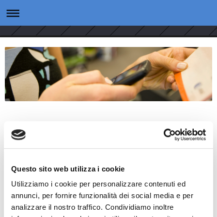
SMS Outsourcing
Campaign
Questo sito web utilizza i cookie
Full Outsourcing Campaign
Utilizziamo i cookie per personalizzare contenuti ed
annunci, per fornire funzionalità dei social media e per
analizzare il nostro traffico. Condividiamo inoltre
Gestione operativa e funzionale delle attività necessarie alla
realizzazione di campagne promozionali multicanale e in particolare